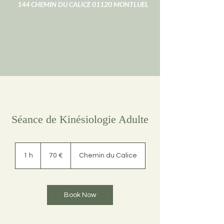
144 CHEMIN DU CALICE 01120 MONTLUEL
Séance de Kinésiologie Adulte
70
euros
1 h
1
70 €
Chemin du Calice
Book Now