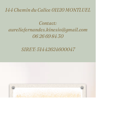
144 Chemin du Calice 01120 MONTLUEL
Contact:
aureliefernandes.kinesio@gmail.com
06 26 69 84 30
SIRET: 51442624600047